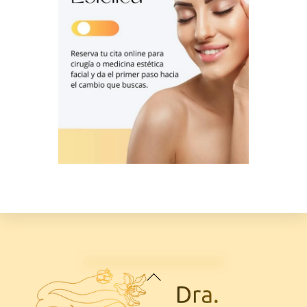
Back
To