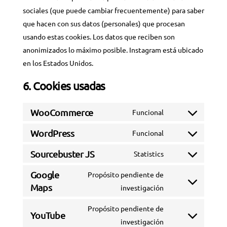
sociales (que puede cambiar frecuentemente) para saber
que hacen con sus datos (personales) que procesan
usando estas cookies. Los datos que reciben son
anonimizados lo máximo posible. Instagram está ubicado
en los Estados Unidos.
6. Cookies usadas
WooCommerce
Funcional
Consent
to
WordPress
Funcional
Consent
service
to
Sourcebuster JS
Statistics
woocommerce
Consent
service
to
Google
Propósito pendiente de
wordpress
service
Maps
Consent
investigación
sourcebuster-
to
Propósito pendiente de
js
service
YouTube
Consent
investigación
google-